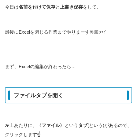
今日は
名前を付けて保存
と
上書き保存
をして、
最後にExcelを閉じる作業までやりまーす🤟🏼ｳｪｲ
まず、Excelの編集が終わったら…
ファイルタブを開く
左上あたりに、《
ファイル
》という
タブ
(という)があるので、
クリックします☝