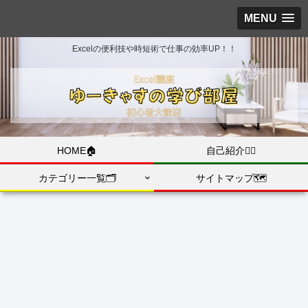
MENU
Excelの便利技や時短術で仕事の効率UP！！
HOME🏠
自己紹介💁‍♀️
カテゴリー一覧🗂️
サイトマップ🗺️