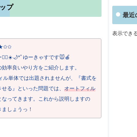
ップ
最近
表示でき
★✩✩
♀️☀️🌙*ﾟゆーきゃすです🐭🍎
の効率良いやり方をご紹介します。
フィル単体では出題されませんが、『書式を
させる』といった問題では、
オートフィル
となってきます。これから説明しますの
きましょうっ！