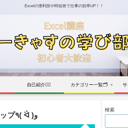
Excelの便利技や時短術で仕事の効率UP！！
自己紹介💁‍♀️
カテゴリー一覧🗂️
サ
検索
オートフィルの効率アップ٩( ᐛ )و