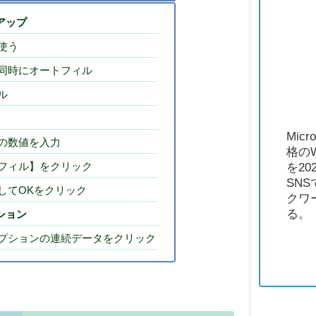
アップ
使う
同時にオートフィル
ル
Micr
の数値を入力
格のW
フィル】をクリック
を20
SNS
してOKをクリック
クワ
る。
ション
プションの連続データをクリック