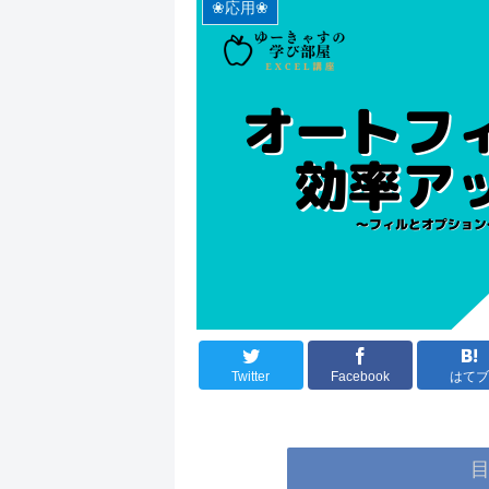
❀応用❀
Twitter
Facebook
はてブ