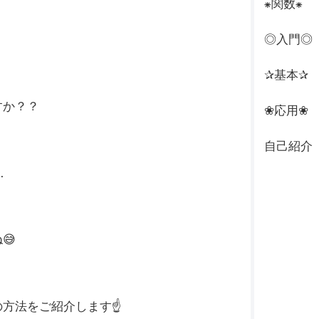
⁕関数⁕
◎入門◎
✰基本✰
すか？？
❀応用❀
自己紹介
…
😅
の方法をご紹介します☝