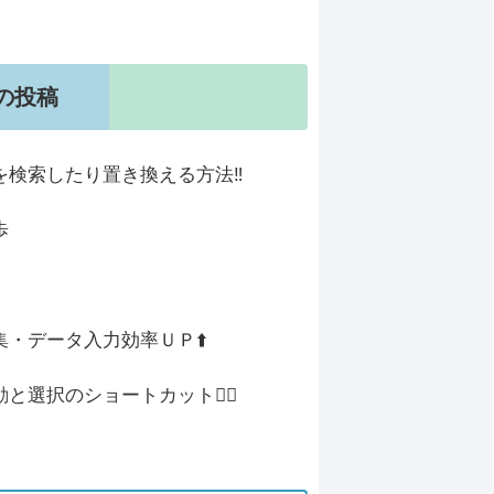
の投稿
を検索したり置き換える方法‼
歩
集・データ入力効率ＵＰ⬆️
と選択のショートカット🚶‍♀️